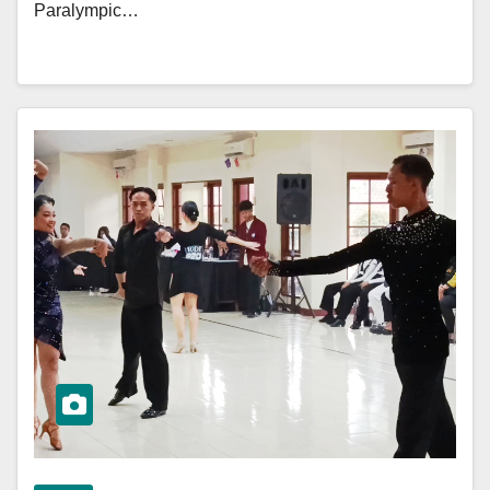
Paralympic…