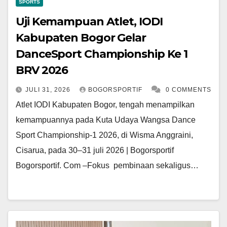
SPORTS
Uji Kemampuan Atlet, IODI
Kabupaten Bogor Gelar
DanceSport Championship Ke 1
BRV 2026
JULI 31, 2026
BOGORSPORTIF
0 COMMENTS
Atlet IODI Kabupaten Bogor, tengah menampilkan
kemampuannya pada Kuta Udaya Wangsa Dance
Sport Championship-1 2026, di Wisma Anggraini,
Cisarua, pada 30–31 juli 2026 | Bogorsportif
Bogorsportif. Com –Fokus pembinaan sekaligus…