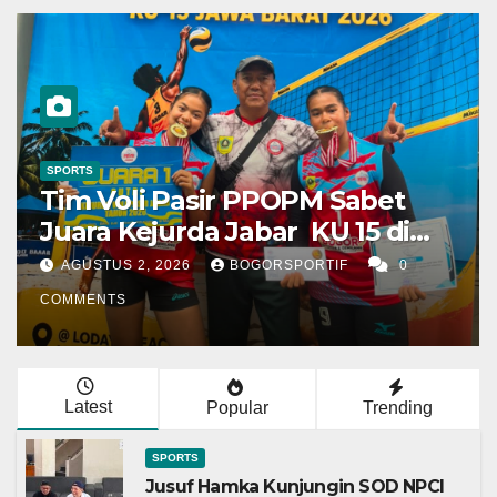
SPORTS
Puluhan Atlet Istimewa
Kembali Merahkan Pakansari
Saat Timnas Garuda Lawan
AGUSTUS 2, 2026
BOGORSPORTIF
0
Vietnam
COMMENTS
Latest
Popular
Trending
SPORTS
Jusuf Hamka Kunjungin SOD NPCI