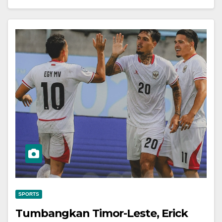
SPORTS
Tumbangkan Timor-Leste, Erick