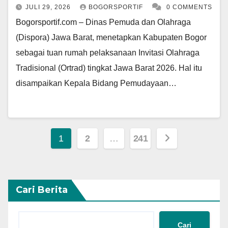
JULI 29, 2026
BOGORSPORTIF
0 COMMENTS
Bogorsportif.com – Dinas Pemuda dan Olahraga
(Dispora) Jawa Barat, menetapkan Kabupaten Bogor
sebagai tuan rumah pelaksanaan Invitasi Olahraga
Tradisional (Ortrad) tingkat Jawa Barat 2026. Hal itu
disampaikan Kepala Bidang Pemudayaan…
Navigasi
1
2
…
241
pos
Cari Berita
Cari