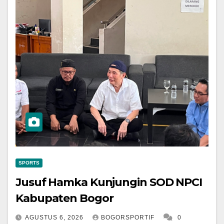
SPORTS
Jusuf Hamka Kunjungin SOD NPCI
Kabupaten Bogor
AGUSTUS 6, 2026
BOGORSPORTIF
0