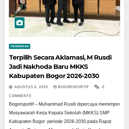
PENDIDIKAN
Terpilih Secara Aklamasi, M Rusdi
Jadi Nakhoda Baru MKKS
Kabupaten Bogor 2026-2030
AGUSTUS 6, 2026
BOGORSPORTIF
0
COMMENTS
Bogorsportif – Muhammad Rusdi dipercaya memimpin
Musyawarah Kerja Kepala Sekolah (MKKS) SMP
Kabupaten Bogor periode 2026-2030 pada Rapat