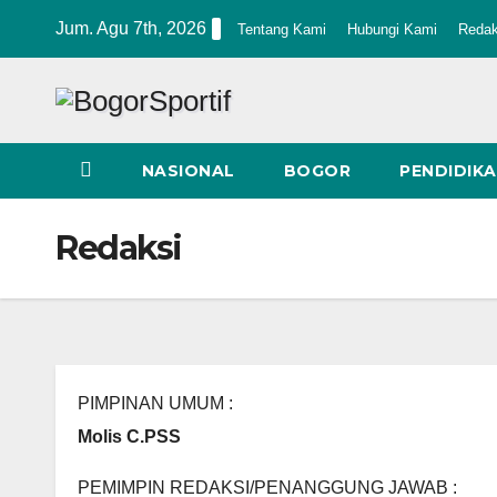
Skip
Jum. Agu 7th, 2026
Tentang Kami
Hubungi Kami
Redak
to
content
NASIONAL
BOGOR
PENDIDIK
Redaksi
PIMPINAN UMUM :
Molis C.PSS
PEMIMPIN REDAKSI/PENANGGUNG JAWAB :