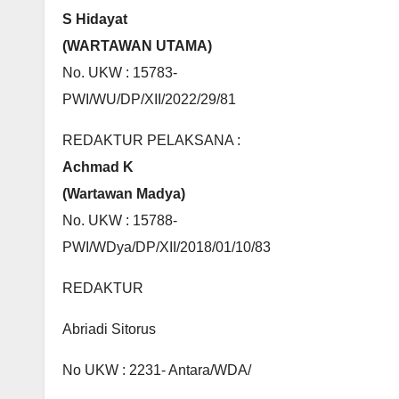
S Hidayat
(WARTAWAN UTAMA)
No. UKW : 15783-
PWI/WU/DP/XII/2022/29/81
REDAKTUR PELAKSANA :
Achmad K
(Wartawan Madya)
No. UKW : 15788-
PWI/WDya/DP/XII/2018/01/10/83
REDAKTUR
Abriadi Sitorus
No UKW : 2231- Antara/WDA/