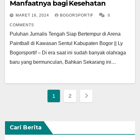
Manfaatnya bagi Kesehatan
MARET 16, 2024
BOGORSPORTIF
0
COMMENTS
Puluhan Jurnalis Tengah Siap Bertempur di Arena
Paintball di Kawasan Sentul Kabupaten Bogor || Ly
Bogorsportif – Di era saat ini sudah banyak olahraga
baru yang bermunculan, Bahkan Sekarang ini…
Navigasi
1
2
pos
Cari Berita