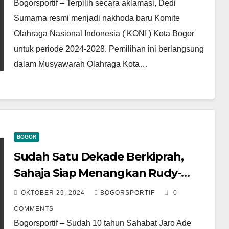
Bogorsportif – Terpilih secara aklamasi, Dedi
Sumarna resmi menjadi nakhoda baru Komite
Olahraga Nasional Indonesia ( KONI ) Kota Bogor
untuk periode 2024-2028. Pemilihan ini berlangsung
dalam Musyawarah Olahraga Kota…
BOGOR
Sudah Satu Dekade Berkiprah,
Sahaja Siap Menangkan Rudy-
Jaro Ade di Pilbup Bogor
OKTOBER 29, 2024
BOGORSPORTIF
0
COMMENTS
Bogorsportif – Sudah 10 tahun Sahabat Jaro Ade