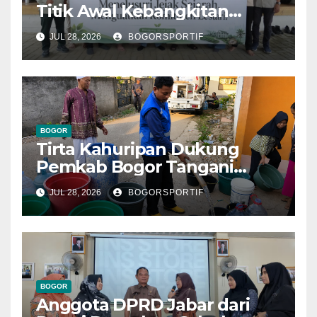
Titik Awal Kebangkitan
Bogor, PPLI Perkuat
JUL 28, 2026
BOGORSPORTIF
Komitmen Lestarikan Alam
dan Warisan Sejarah
BOGOR
Tirta Kahuripan Dukung
Pemkab Bogor Tangani
Dampak Kemarau
JUL 28, 2026
BOGORSPORTIF
BOGOR
Anggota DPRD Jabar dari