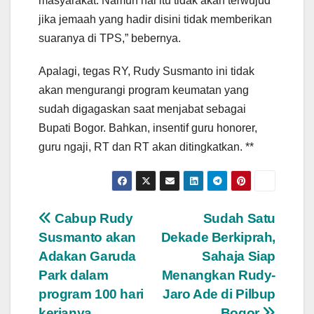
masyarakat. Namun hal itu tidak akan terwujud
jika jemaah yang hadir disini tidak memberikan
suaranya di TPS,” bebernya.
Apalagi, tegas RY, Rudy Susmanto ini tidak
akan mengurangi program keumatan yang
sudah digagaskan saat menjabat sebagai
Bupati Bogor. Bahkan, insentif guru honorer,
guru ngaji, RT dan RT akan ditingkatkan. **
Navigasi
Cabup Rudy
Sudah Satu
Susmanto akan
Dekade Berkiprah,
pos
Adakan Garuda
Sahaja Siap
Park dalam
Menangkan Rudy-
program 100 hari
Jaro Ade di Pilbup
kerjanya
Bogor