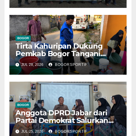
Komitmen Lestarikan Alam
dan Warisan Sejarah
BOGOR
Tirta Kahuripan Dukung
Pemkab Bogor Tangani
Dampak Kemarau
JUL 28, 2026
BOGORSPORTIF
BOGOR
Anggota DPRD Jabar dari
Partai Demokrat Salurkan
Bantuan Perlengkapan
JUL 25, 2026
BOGORSPORTIF
Taman Kanak Kanak