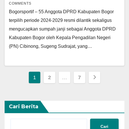
COMMENTS
Bogorsportif – 55 Anggota DPRD Kabupaten Bogor
terpilih periode 2024-2029 resmi dilantik sekaligus
mengucapkan sumpah janji sebagai Anggota DPRD
Kabupaten Bogor oleh Kepala Pengadilan Negeri
(PN) Cibinong, Sugeng Sudrajat, yang…
Navigasi
1
2
…
7
pos
Cari Berita
Cari