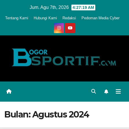
Skip
Jum. Agu 7th, 2026
4:27:21 AM
to
Tentang Kami
Hubungi Kami
Redaksi
Pedoman Media Cyber
content
Bulan:
Agustus 2024