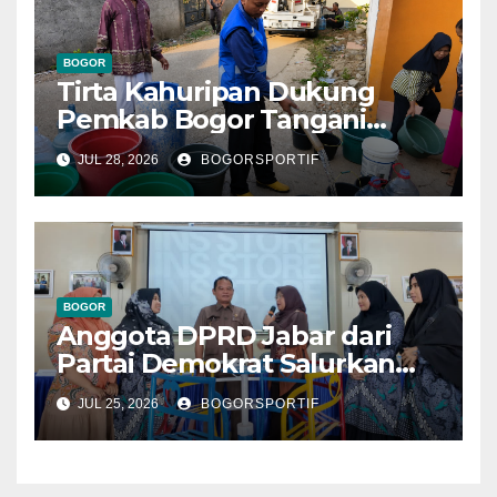
BOGOR
Tirta Kahuripan Dukung
Pemkab Bogor Tangani
Dampak Kemarau
JUL 28, 2026
BOGORSPORTIF
BOGOR
Anggota DPRD Jabar dari
Partai Demokrat Salurkan
Bantuan Perlengkapan
JUL 25, 2026
BOGORSPORTIF
Taman Kanak Kanak