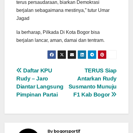
terus persaudaraan, biarkan Demokrasi
berjalan sebagaimana mestinya,” tutur Umar
Jagad
Ia berharap, Pilkada Di Kota Bogor bisa
berjalan lancar, aman, damai dan tentram.
Navigasi
Daftar KPU
TERUS Siap
Rudy – Jaro
Antarkan Rudy
pos
Diantar Langsung
Susmanto Munuju
Pimpinan Partai
F1 Kab Bogor
By
bogorsportif