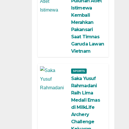
Puluhan Atlet
Istimewa
Kembali
Merahkan
Pakansari
Saat Timnas
Garuda Lawan
Vietnam
SPORTS
Saka Yusuf
Rahmadani
Raih Lima
Medali Emas
di MilkLife
Archery
Challenge
Kejuaran