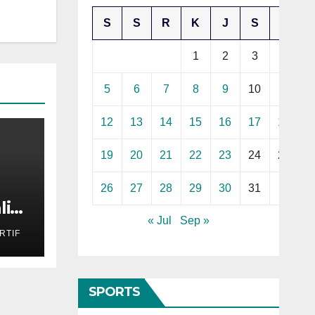
S
S
R
K
J
S
M
1
2
3
4
5
6
7
8
9
10
11
12
13
14
15
16
17
18
19
20
21
22
23
24
25
26
27
28
29
30
31
li
« Jul
Sep »
RTIF
SPORTS