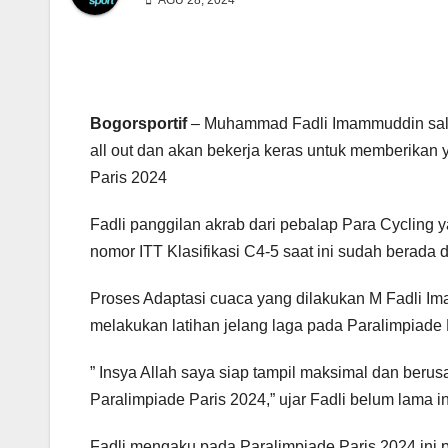
AGU 28, 2024
Bogorsportif
– Muhammad Fadli Imammuddin salah
all out dan akan bekerja keras untuk memberikan 
Paris 2024
Fadli panggilan akrab dari pebalap Para Cyclin
nomor ITT Klasifikasi C4-5 saat ini sudah berada 
Proses Adaptasi cuaca yang dilakukan M Fadli I
melakukan latihan jelang laga pada Paralimpiade 
” Insya Allah saya siap tampil maksimal dan beru
Paralimpiade Paris 2024,” ujar Fadli belum lama in
Fadli mengaku pada Paralimpiade Paris 2024 ini pe