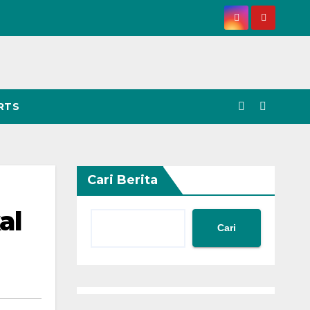
RTS
Cari Berita
al
Cari