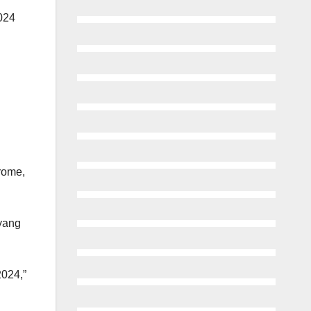
024
rome,
yang
2024,”