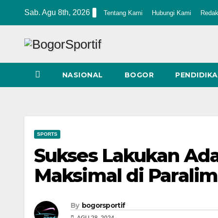
Skip
Sab. Agu 8th, 2026
Tentang Kami
Hubungi Kami
Redak
to
content
NASIONAL
BOGOR
PENDIDIK
SPORTS
Sukses Lakukan Ada
Maksimal di Paralim
By
bogorsportif