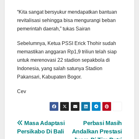
“Kita sangat bersyukur mendapatkan bantuan
revitalisasi sehingga bisa mengurangi beban
pemerintah daerah,” tukas Sairan
Sebelumnya, Ketua PSSI Erick Thohir sudah
memastikan anggaran Rp1,9 triliun telah siap
untuk merenovasi 22 stadion sepakbola di
Indonesia, yang salah satunya Stadion
Pakansari, Kabupaten Bogor.
Cev
Navigasi
Masa Adaptasi
Perbasi Masih
Persikabo Di Bali
Andalkan Prestasi
pos