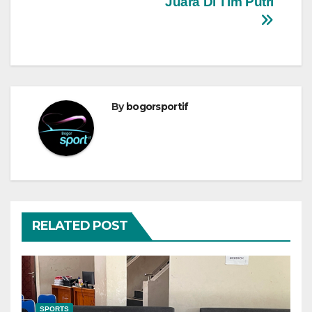
Juara Di Tim Putri
By
bogorsportif
RELATED POST
SPORTS