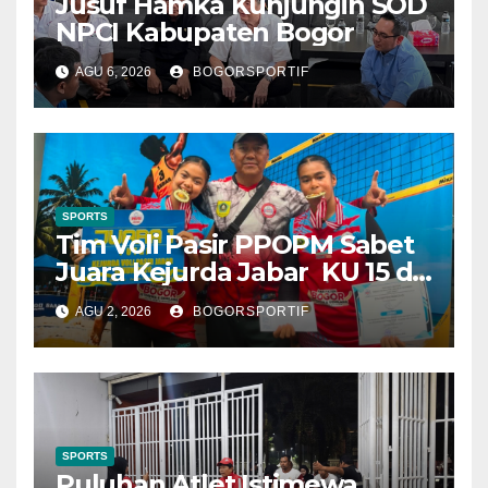
Jusuf Hamka Kunjungin SOD
NPCI Kabupaten Bogor
AGU 6, 2026
BOGORSPORTIF
SPORTS
Tim Voli Pasir PPOPM Sabet
Juara Kejurda Jabar KU 15 di
Bandung
AGU 2, 2026
BOGORSPORTIF
SPORTS
Puluhan Atlet Istimewa