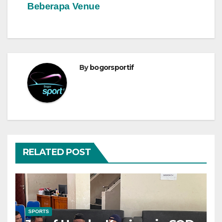
Beberapa Venue
By
bogorsportif
RELATED POST
SPORTS