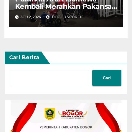
Kembali Merahkan Pakansari
Saat Timnas Garuda Lawan
AGU 2, 2026
BOGORSPORTIF
Vietnam
Cari Berita
Cari