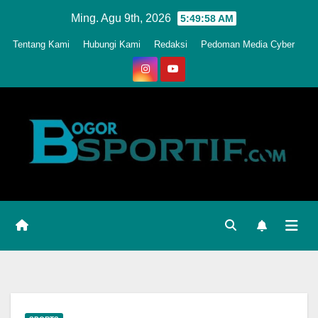
Skip
Ming. Agu 9th, 2026
5:50:01 AM
to
Tentang Kami
Hubungi Kami
Redaksi
Pedoman Media Cyber
content