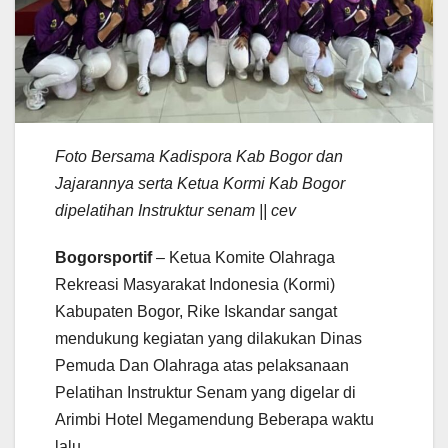
Foto Bersama Kadispora Kab Bogor dan
Jajarannya serta Ketua Kormi Kab Bogor
dipelatihan Instruktur senam || cev
Bogorsportif
– Ketua Komite Olahraga
Rekreasi Masyarakat Indonesia (Kormi)
Kabupaten Bogor, Rike Iskandar sangat
mendukung kegiatan yang dilakukan Dinas
Pemuda Dan Olahraga atas pelaksanaan
Pelatihan Instruktur Senam yang digelar di
Arimbi Hotel Megamendung Beberapa waktu
lalu.