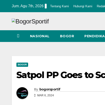
Skip
Jum. Agu 7th, 2026
Tentang Kami
Hubungi Kami
Redak
to
content
NASIONAL
BOGOR
PENDIDIK
BOGOR
Satpol PP Goes to S
By
bogorsportif
MAR 6, 2024