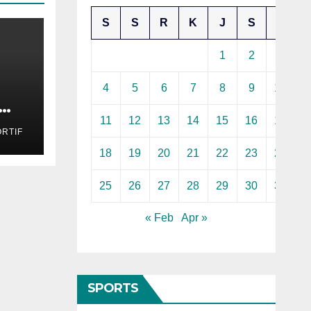
S
S
R
K
J
S
M
1
2
3
4
5
6
7
8
9
10
kan
11
12
13
14
15
16
17
RTIF
18
19
20
21
22
23
24
25
26
27
28
29
30
31
« Feb
Apr »
SPORTS