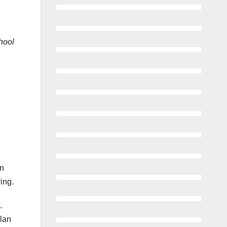
hool
an
ing.
.
lan