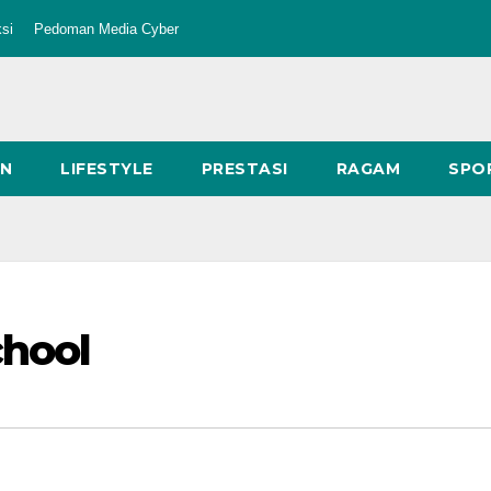
si
Pedoman Media Cyber
AN
LIFESTYLE
PRESTASI
RAGAM
SPO
chool