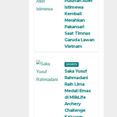
Puluhan Atlet
Istimewa
Kembali
Merahkan
Pakansari
Saat Timnas
Garuda Lawan
Vietnam
SPORTS
Saka Yusuf
Rahmadani
Raih Lima
Medali Emas
di MilkLife
Archery
Challenge
Kejuaran