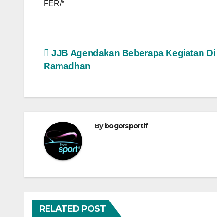
FER/*
Navigasi
JJB Agendakan Beberapa Kegiatan Di
Ramadhan
pos
By
bogorsportif
RELATED POST