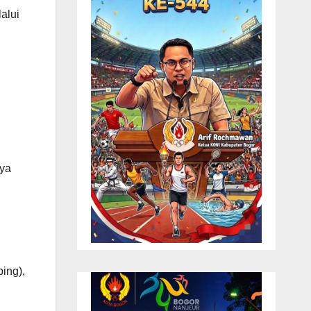
alui
nya
ing),