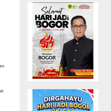
ten
it