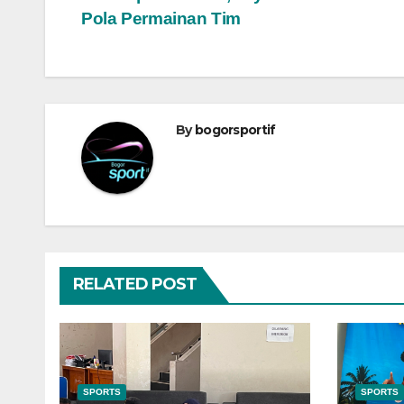
Navigasi
Pola Permainan Tim
pos
By
bogorsportif
RELATED POST
SPORTS
SPORTS