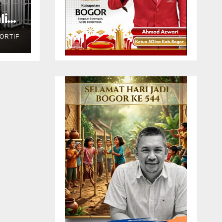
li
ORTIF