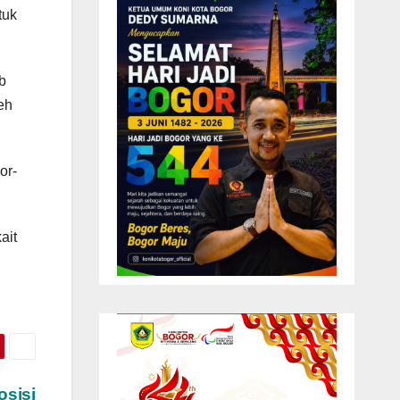
tuk
b
eh
or-
ait
osisi