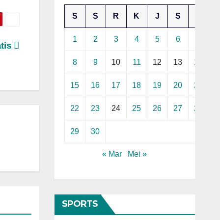
S
S
R
K
J
S
M
1
2
3
4
5
6
7
tis
8
9
10
11
12
13
14
15
16
17
18
19
20
21
22
23
24
25
26
27
28
29
30
« Mar
Mei »
SPORTS