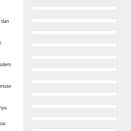
r dan
i
asdem
temuan
nya
ar.