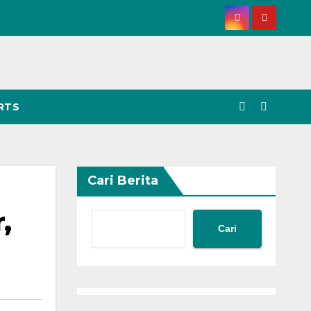
RTS
Cari Berita
,
Cari