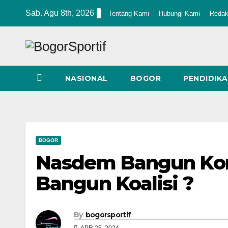
Skip
Sab. Agu 8th, 2026
Tentang Kami
Hubungi Kami
Redak
to
content
NASIONAL
BOGOR
PENDIDIK
BOGOR
Nasdem Bangun Kom
Bangun Koalisi ?
By
bogorsportif