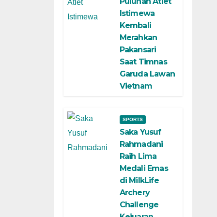
Puluhan Atlet
Istimewa
Kembali
Merahkan
Pakansari
Saat Timnas
Garuda Lawan
Vietnam
SPORTS
Saka Yusuf
Rahmadani
Raih Lima
Medali Emas
di MilkLife
Archery
Challenge
Kejuaran