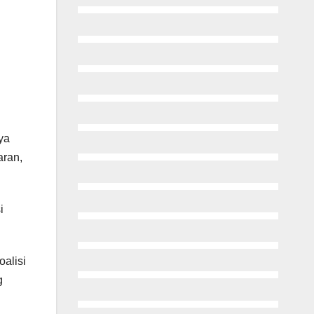
ya
aran,
i
alisi
g