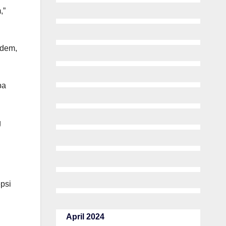
,”
sdem,
pa
g
epsi
April 2024