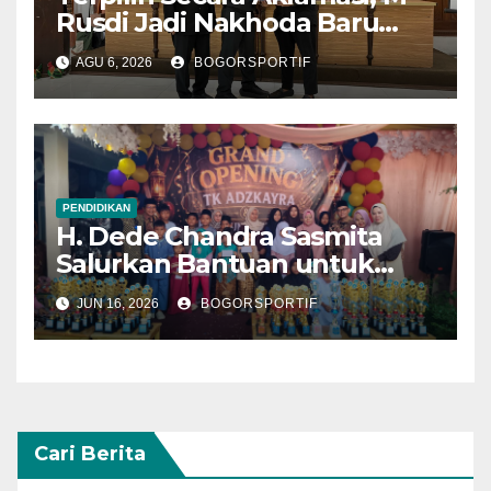
Rusdi Jadi Nakhoda Baru
MKKS Kabupaten Bogor
AGU 6, 2026
BOGORSPORTIF
2026-2030
PENDIDIKAN
H. Dede Chandra Sasmita
Salurkan Bantuan untuk
Pendidikan dan Anak Yatim
JUN 16, 2026
BOGORSPORTIF
Cari Berita