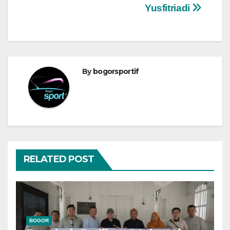
Yusfitriadi
By
bogorsportif
RELATED POST
BOGOR