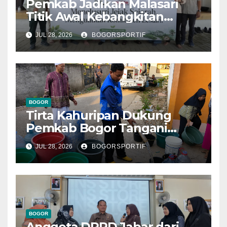
Pemkab Jadikan Malasari
Titik Awal Kebangkitan
Bogor, PPLI Perkuat
JUL 28, 2026
BOGORSPORTIF
Komitmen Lestarikan Alam
dan Warisan Sejarah
BOGOR
Tirta Kahuripan Dukung
Pemkab Bogor Tangani
Dampak Kemarau
JUL 28, 2026
BOGORSPORTIF
BOGOR
Anggota DPRD Jabar dari