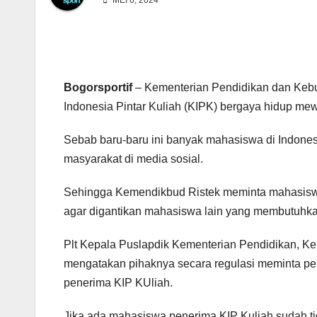
MEI 6, 2024
Bogorsportif
– Kementerian Pendidikan dan Keb
Indonesia Pintar Kuliah (KIPK) bergaya hidup me
Sebab baru-baru ini banyak mahasiswa di Indone
masyarakat di media sosial.
Sehingga Kemendikbud Ristek meminta mahasisw
agar digantikan mahasiswa lain yang membutuhk
Plt Kepala Puslapdik Kementerian Pendidikan, Ke
mengatakan pihaknya secara regulasi meminta per
penerima KIP KUliah.
Jika ada mahasiswa penerima KIP Kuliah sudah t