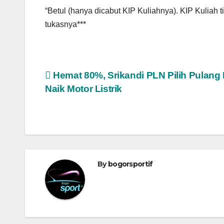
“Betul (hanya dicabut KIP Kuliahnya). KIP Kuliah t
tukasnya***
Navigasi
Hemat 80%, Srikandi PLN Pilih Pulang 
Naik Motor Listrik
pos
By
bogorsportif