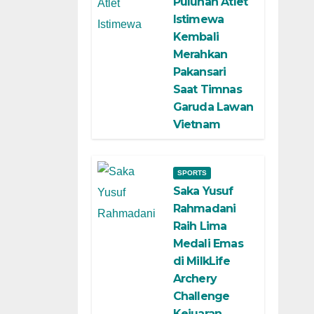
Puluhan Atlet
Istimewa
Kembali
Merahkan
Pakansari
Saat Timnas
Garuda Lawan
Vietnam
SPORTS
Saka Yusuf
Rahmadani
Raih Lima
Medali Emas
di MilkLife
Archery
Challenge
Kejuaran