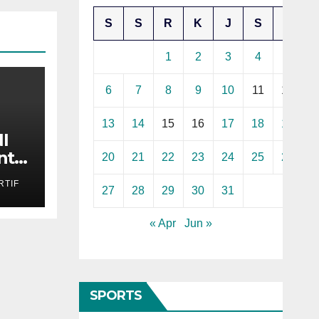
S
S
R
K
J
S
M
1
2
3
4
5
6
7
8
9
10
11
12
13
14
15
16
17
18
19
I
ntik
20
21
22
23
24
25
26
TIF
27
28
29
30
31
« Apr
Jun »
SPORTS