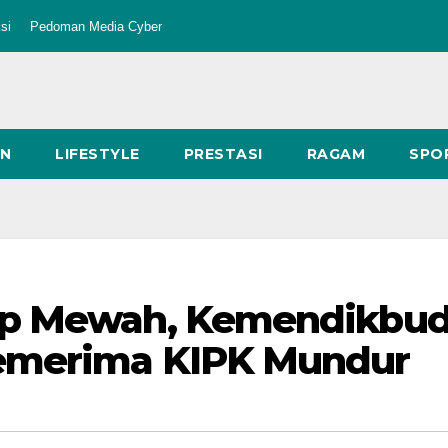
si
Pedoman Media Cyber
AN
LIFESTYLE
PRESTASI
RAGAM
SPO
up Mewah, Kemendikbu
emerima KIPK Mundur