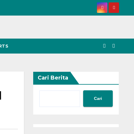
RTS
Cari Berita
d
Cari