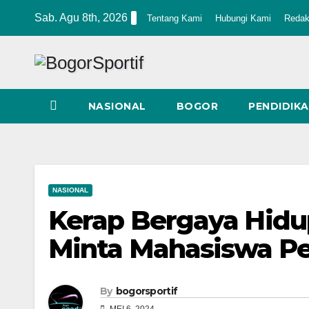
Skip
Sab. Agu 8th, 2026
Tentang Kami
Hubungi Kami
Redak
to
content
NASIONAL
BOGOR
PENDIDIK
NASIONAL
Kerap Bergaya Hid
Minta Mahasiswa P
By
bogorsportif