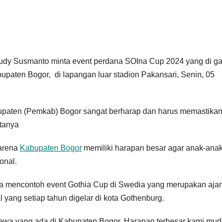
dy Susmanto minta event perdana SOIna Cup 2024 yang di g
upaten Bogor, di lapangan luar stadion Pakansari, Senin, 05
upaten (Pemkab) Bogor sangat berharap dan harus memastika
atanya
karena
Kabupaten Bogor
memiliki harapan besar agar anak-ana
onal.
sa mencontoh event Gothia Cup di Swedia yang merupakan aja
al yang setiap tahun digelar di kota Gothenburg.
mewa yang ada di Kabupaten Bogor. Harapan terbesar kami mud