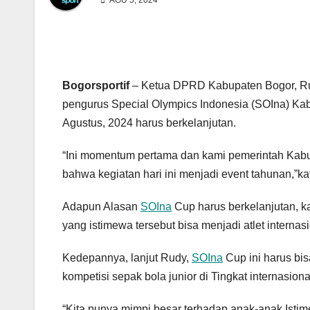
AGU 5, 2024
Bogorsportif
– Ketua DPRD Kabupaten Bogor, Ru
pengurus Special Olympics Indonesia (SOIna) Kab
Agustus, 2024 harus berkelanjutan.
“Ini momentum pertama dan kami pemerintah Kab
bahwa kegiatan hari ini menjadi event tahunan,”k
Adapun Alasan
SOIna
Cup harus berkelanjutan, 
yang istimewa tersebut bisa menjadi atlet internasi
Kedepannya, lanjut Rudy,
SOIna
Cup ini harus bi
kompetisi sepak bola junior di Tingkat internasion
“Kita punya mimpi besar terhadap anak-anak Isti