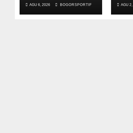
NPCI Kabupaten
Keju
AGU 6, 2026
BOGORSPORTIF
AGU 2,
Bogor
di 