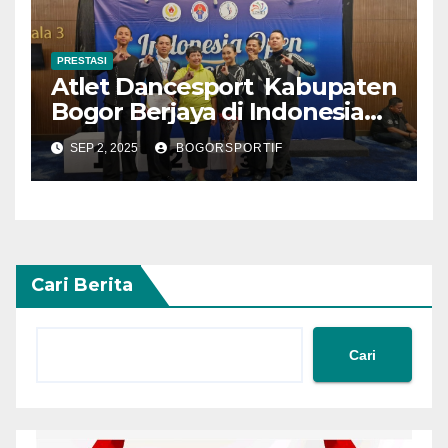
PRESTASI
Atlet Dancesport Kabupaten
Bogor Berjaya di Indonesia
Open 2025
SEP 2, 2025
BOGORSPORTIF
Cari Berita
Cari