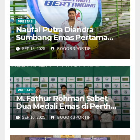
PRESTASI
Naufal Putra Diandra
Sumbang Emas Pertama
Bagi Kontingen Bogor
SEP 18, 2025
BOGORSPORTIF
Istimewa di POPDA
PRESTASI
M. Fathur Rohman Sabet
Dua Medali Emas di Perth
Internasional Open 2025
SEP 10, 2025
BOGORSPORTIF