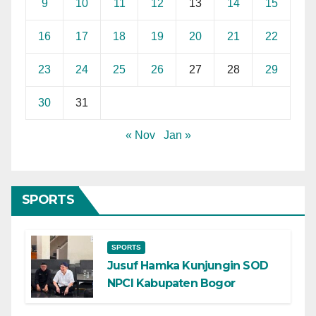
9
10
11
12
13
14
15
16
17
18
19
20
21
22
23
24
25
26
27
28
29
30
31
« Nov
Jan »
SPORTS
SPORTS
Jusuf Hamka Kunjungin SOD
NPCI Kabupaten Bogor