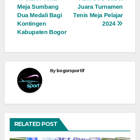
Navigasi
Meja Sumbang
Juara Turnamen
pos
Dua Medali Bagi
Tenis Meja Pelajar
Kontingen
2024
Kabupaten Bogor
By
bogorsportif
RELATED POST