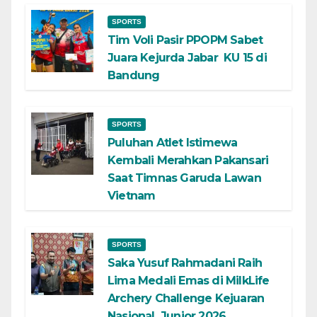
SPORTS
Tim Voli Pasir PPOPM Sabet
Juara Kejurda Jabar KU 15 di
Bandung
SPORTS
Puluhan Atlet Istimewa
Kembali Merahkan Pakansari
Saat Timnas Garuda Lawan
Vietnam
SPORTS
Saka Yusuf Rahmadani Raih
Lima Medali Emas di MilkLife
Archery Challenge Kejuaran
Nasional Junior 2026