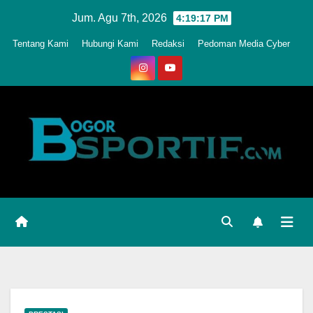
Skip
Jum. Agu 7th, 2026
4:19:20 PM
to
Tentang Kami
Hubungi Kami
Redaksi
Pedoman Media Cyber
content