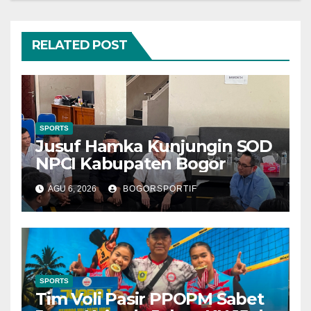
RELATED POST
SPORTS
Jusuf Hamka Kunjungin SOD
NPCI Kabupaten Bogor
AGU 6, 2026
BOGORSPORTIF
SPORTS
Tim Voli Pasir PPOPM Sabet