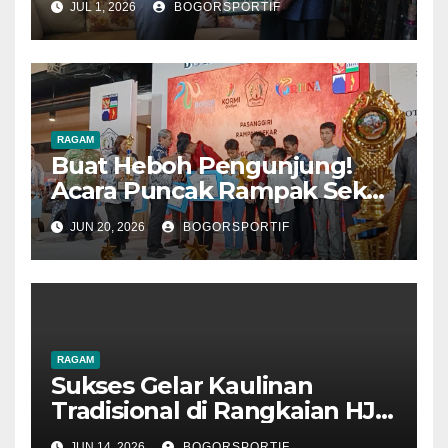
JUL 1, 2026
BOGORSPORTIF
Prestasi di LKBB BIMASAKTI
Season 2
RAGAM
Buat Heboh Pengunjung!
Acara Puncak Rampak Sekar
Dirangkaian HJB Ke 544
JUN 20, 2026
BOGORSPORTIF
Sukses Digelar
RAGAM
Sukses Gelar Kaulinan
Tradisional di Rangkaian HJB
544
JUN 14, 2026
BOGORSPORTIF