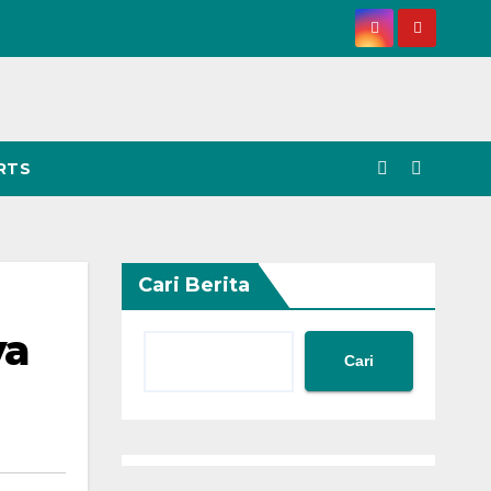
RTS
Cari Berita
ya
Cari