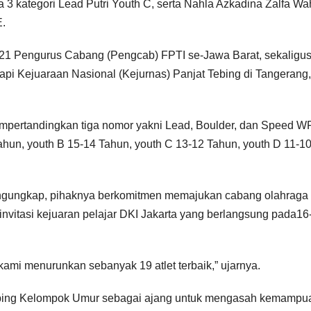
3 kategori Lead Putri Youth C, serta Nahla Azkadina Zalfa Wa
E.
dari 21 Pengurus Cabang (Pengcab) FPTI se-Jawa Barat, sekaligu
i Kejuaraan Nasional (Kejurnas) Panjat Tebing di Tangerang,
mpertandingkan tiga nomor yakni Lead, Boulder, dan Speed W
Tahun, youth B 15-14 Tahun, youth C 13-12 Tahun, youth D 11-1
ngungkap, pihaknya berkomitmen memajukan cabang olahraga i
 invitasi kejuaran pelajar DKI Jakarta yang berlangsung pada16
kami menurunkan sebanyak 19 atlet terbaik,” ujarnya.
Tebing Kelompok Umur sebagai ajang untuk mengasah kemampu