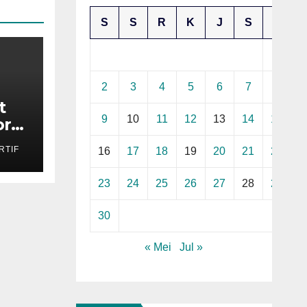
S
S
R
K
J
S
M
1
2
3
4
5
6
7
8
rt
9
10
11
12
13
14
15
or
esia
TIF
16
17
18
19
20
21
22
23
24
25
26
27
28
29
30
« Mei
Jul »