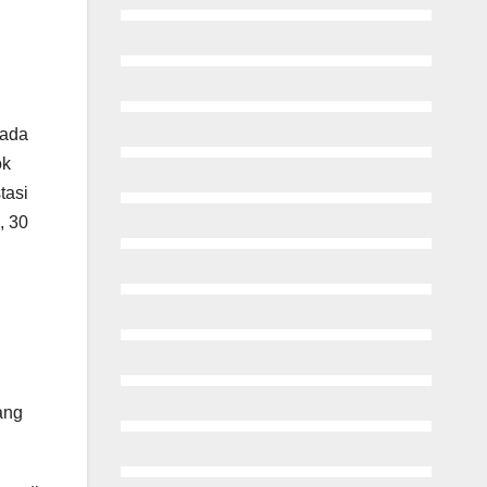
pada
ok
tasi
, 30
ang