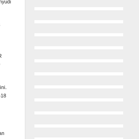
hyudi
s
R
0
ni.
-18
an