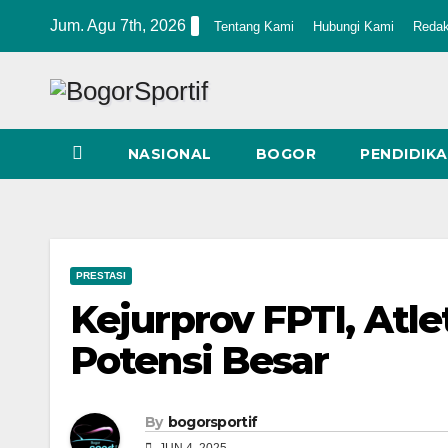
Skip
Jum. Agu 7th, 2026
Tentang Kami
Hubungi Kami
Redak
to
content
NASIONAL
BOGOR
PENDIDIK
PRESTASI
Kejurprov FPTI, Atl
Potensi Besar
By
bogorsportif