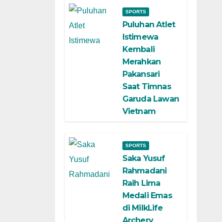
SPORTS
Puluhan Atlet
Istimewa
Kembali
Merahkan
Pakansari
Saat Timnas
Garuda Lawan
Vietnam
SPORTS
Saka Yusuf
Rahmadani
Raih Lima
Medali Emas
di MilkLife
Archery