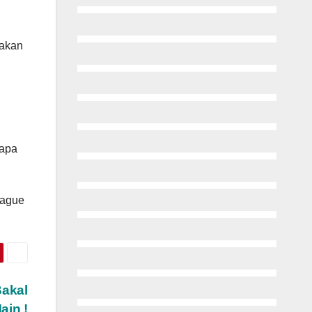
 akan
rapa
eague
Bakal
ain !