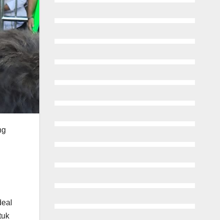
ng
deal
tuk