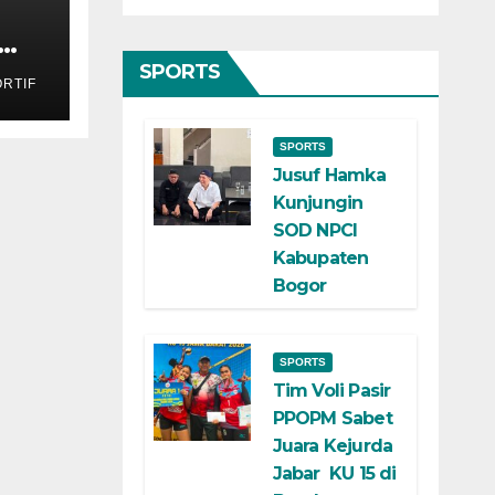
kan
SPORTS
RTIF
SPORTS
Jusuf Hamka
Kunjungin
SOD NPCI
Kabupaten
Bogor
SPORTS
Tim Voli Pasir
PPOPM Sabet
Juara Kejurda
Jabar KU 15 di