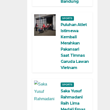
Bandung
SPORTS
Puluhan Atlet
Istimewa
Kembali
Merahkan
Pakansari
Saat Timnas
Garuda Lawan
Vietnam
SPORTS
Saka Yusuf
Rahmadani
Raih Lima
Medali Emas