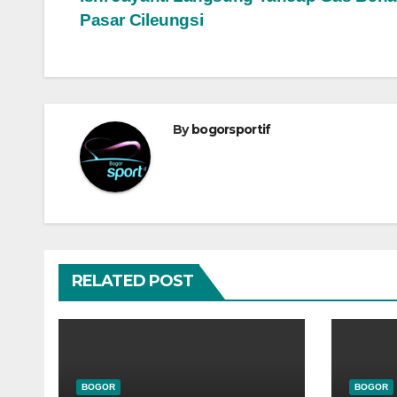
pos
Pasar Cileungsi
By
bogorsportif
RELATED POST
BOGOR
BOGOR