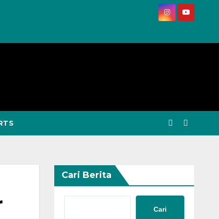
RTS
Cari Berita
r
Cari