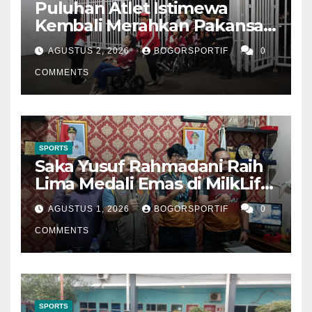
Puluhan Atlet Istimewa
Kembali Merahkan Pakansari
Saat Timnas Garuda Lawan
AGUSTUS 2, 2026
BOGORSPORTIF
0
Vietnam
COMMENTS
SPORTS
Saka Yusuf Rahmadani Raih
Lima Medali Emas di MilkLife
Archery Challenge Kejuaran
AGUSTUS 1, 2026
BOGORSPORTIF
0
Nasional Junior 2026
COMMENTS
SPORTS