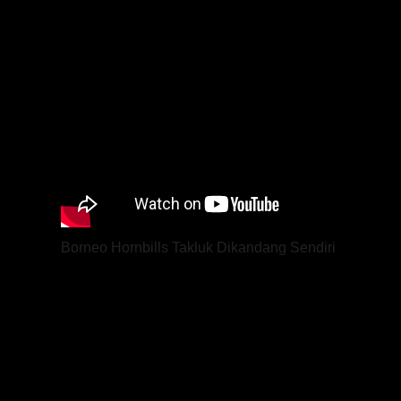
Borneo Hornbills Takluk Dikandang Sendiri