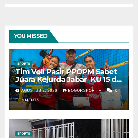
YOU MISSED
SPORTS
Tim Voli Pasir PPOPM Sabet
Juara Kejurda Jabar KU 15 di
Bandung
AGUSTUS 2, 2026
BOGORSPORTIF
0
COMMENTS
SPORTS