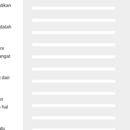
stikan
dalah
ni
angat
 dari
an
 hal
atu