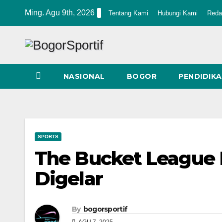
Skip
Ming. Agu 9th, 2026
Tentang Kami
Hubungi Kami
Reda
to
content
NASIONAL
BOGOR
PENDIDIK
SPORTS
The Bucket League 
Digelar
By
bogorsportif