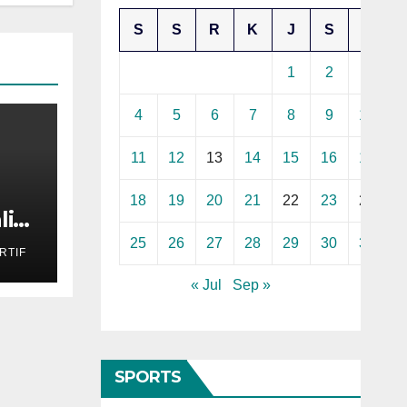
S
S
R
K
J
S
M
1
2
3
4
5
6
7
8
9
10
11
12
13
14
15
16
17
18
19
20
21
22
23
24
li
25
26
27
28
29
30
31
RTIF
« Jul
Sep »
SPORTS