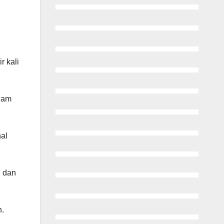
r kali
alam
nal
, dan
n.