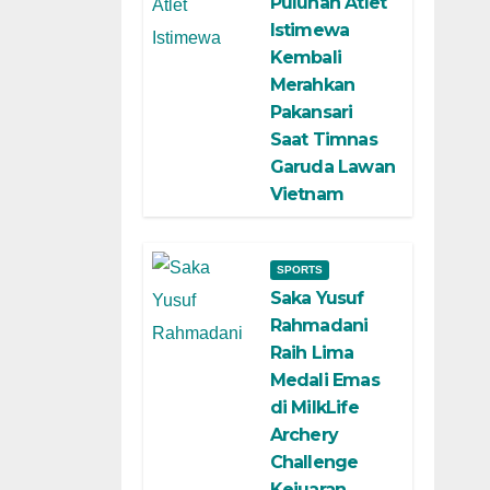
Puluhan Atlet
Istimewa
Kembali
Merahkan
Pakansari
Saat Timnas
Garuda Lawan
Vietnam
SPORTS
Saka Yusuf
Rahmadani
Raih Lima
Medali Emas
di MilkLife
Archery
Challenge
Kejuaran