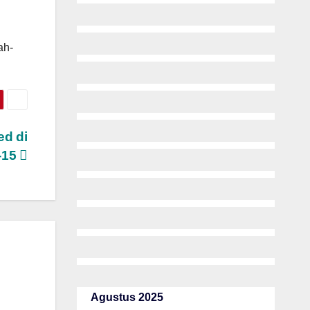
ah-
ed di
-15
Agustus 2025