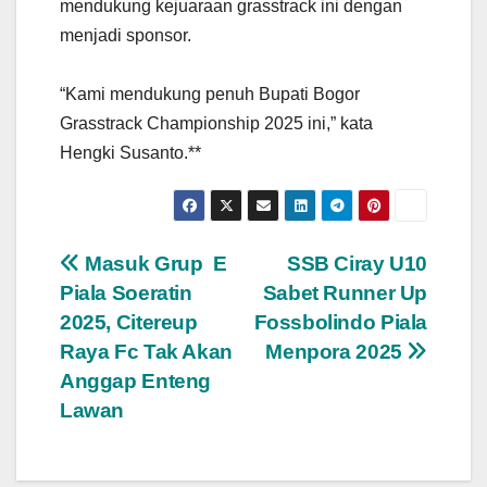
mendukung kejuaraan grasstrack ini dengan
menjadi sponsor.
“Kami mendukung penuh Bupati Bogor
Grasstrack Championship 2025 ini,” kata
Hengki Susanto.**
Navigasi
Masuk Grup E
SSB Ciray U10
Piala Soeratin
Sabet Runner Up
pos
2025, Citereup
Fossbolindo Piala
Raya Fc Tak Akan
Menpora 2025
Anggap Enteng
Lawan