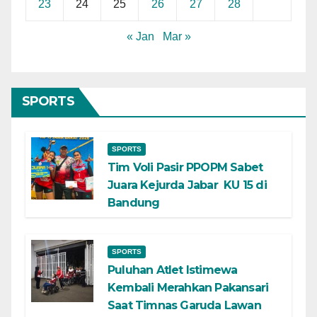
23
24
25
26
27
28
« Jan
Mar »
SPORTS
SPORTS
Tim Voli Pasir PPOPM Sabet
Juara Kejurda Jabar KU 15 di
Bandung
SPORTS
Puluhan Atlet Istimewa
Kembali Merahkan Pakansari
Saat Timnas Garuda Lawan