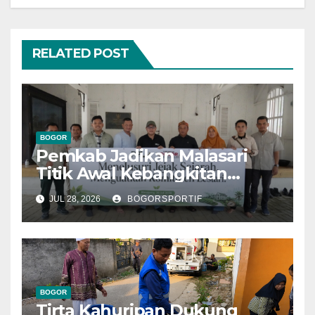
RELATED POST
BOGOR
Pemkab Jadikan Malasari
Titik Awal Kebangkitan
Bogor, PPLI Perkuat
JUL 28, 2026
BOGORSPORTIF
Komitmen Lestarikan Alam
dan Warisan Sejarah
BOGOR
Tirta Kahuripan Dukung