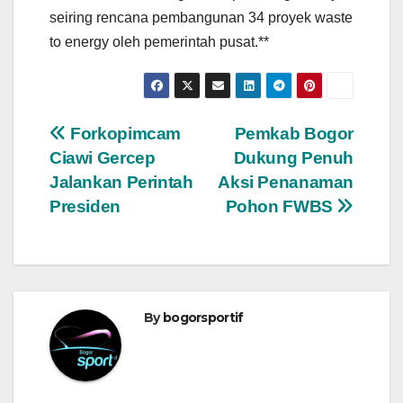
seiring rencana pembangunan 34 proyek waste
to energy oleh pemerintah pusat.**
Navigasi
Forkopimcam
Pemkab Bogor
Ciawi Gercep
Dukung Penuh
pos
Jalankan Perintah
Aksi Penanaman
Presiden
Pohon FWBS
By
bogorsportif