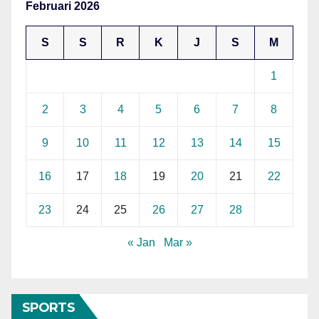
Februari 2026
S
S
R
K
J
S
M
1
2
3
4
5
6
7
8
9
10
11
12
13
14
15
16
17
18
19
20
21
22
23
24
25
26
27
28
« Jan
Mar »
SPORTS