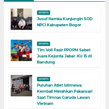
SPORTS
Jusuf Hamka Kunjungin SOD
NPCI Kabupaten Bogor
SPORTS
Tim Voli Pasir PPOPM Sabet
Juara Kejurda Jabar KU 15 di
Bandung
SPORTS
Puluhan Atlet Istimewa
Kembali Merahkan Pakansari
Saat Timnas Garuda Lawan
Vietnam