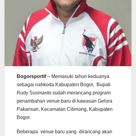
Bogorsportif
– Memasuki tahun keduanya
sebagai nahkoda Kabupaten Bogor, Bupati
Rudy Susmanto sudah merancang program
penambahan venue baru di kawasan Gelora
Pakansari, Kecamatan Cibinong, Kabupaten
Bogor.
Beberapa venue baru yang dirancang akan