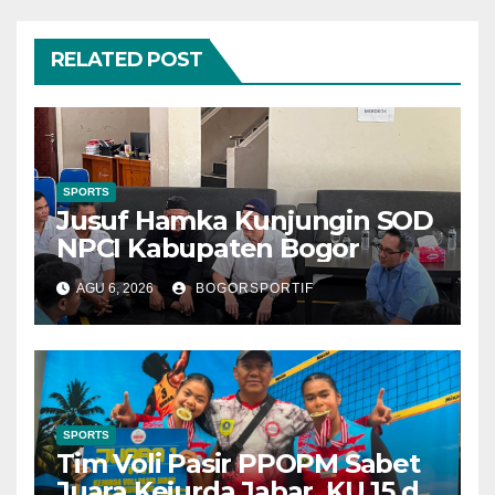
RELATED POST
SPORTS
Jusuf Hamka Kunjungin SOD
NPCI Kabupaten Bogor
AGU 6, 2026
BOGORSPORTIF
SPORTS
Tim Voli Pasir PPOPM Sabet
Juara Kejurda Jabar KU 15 di