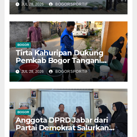
Bogor, PPLI Perkuat
JUL 28, 2026
BOGORSPORTIF
Komitmen Lestarikan Alam
dan Warisan Sejarah
BOGOR
Tirta Kahuripan Dukung
Pemkab Bogor Tangani
Dampak Kemarau
JUL 28, 2026
BOGORSPORTIF
BOGOR
Anggota DPRD Jabar dari
Partai Demokrat Salurkan
Bantuan Perlengkapan