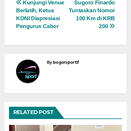
Navigasi
Kunjungi Venue
Sugoro Finardo
Berlatih, Ketua
Tuntaskan Nomor
pos
KONI Diapresiasi
100 Km di KRB
Pengurus Cabor
200
By
bogorsportif
RELATED POST