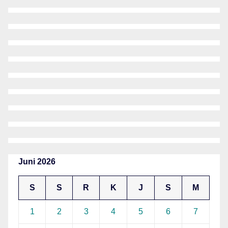
Juni 2026
S
S
R
K
J
S
M
1
2
3
4
5
6
7