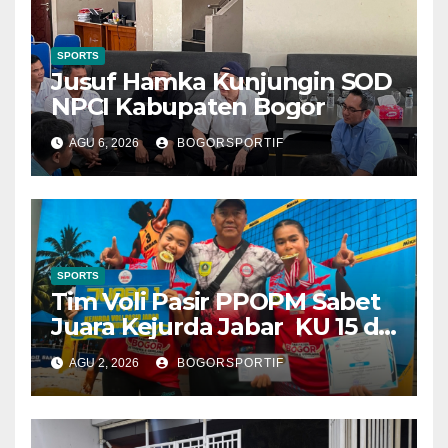
SPORTS
Jusuf Hamka Kunjungin SOD
NPCI Kabupaten Bogor
AGU 6, 2026
BOGORSPORTIF
SPORTS
Tim Voli Pasir PPOPM Sabet
Juara Kejurda Jabar KU 15 di
Bandung
AGU 2, 2026
BOGORSPORTIF