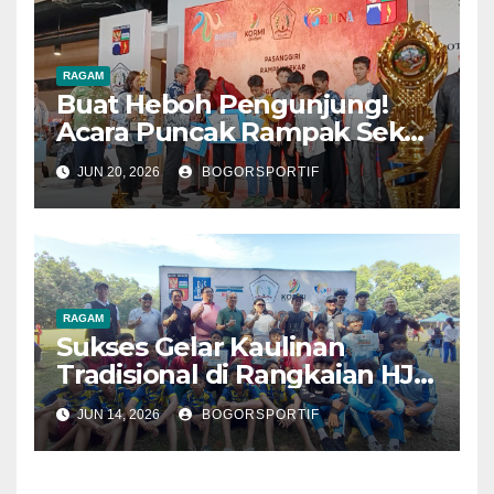
RAGAM
Buat Heboh Pengunjung!
Acara Puncak Rampak Sekar
Dirangkaian HJB Ke 544
JUN 20, 2026
BOGORSPORTIF
Sukses Digelar
RAGAM
Sukses Gelar Kaulinan
Tradisional di Rangkaian HJB
544
JUN 14, 2026
BOGORSPORTIF