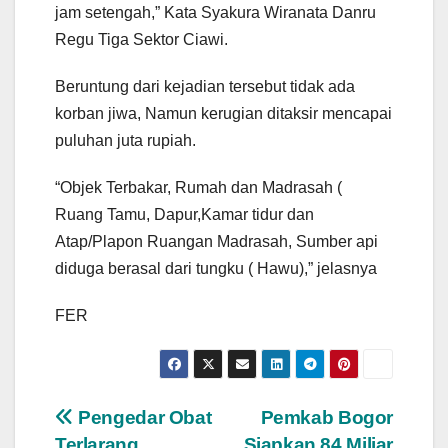
jam setengah,” Kata Syakura Wiranata Danru
Regu Tiga Sektor Ciawi.
Beruntung dari kejadian tersebut tidak ada
korban jiwa, Namun kerugian ditaksir mencapai
puluhan juta rupiah.
“Objek Terbakar, Rumah dan Madrasah (
Ruang Tamu, Dapur,Kamar tidur dan
Atap/Plapon Ruangan Madrasah, Sumber api
diduga berasal dari tungku ( Hawu),” jelasnya
FER
Navigasi
Pengedar Obat
Pemkab Bogor
Terlarang
Siapkan 84 Miliar