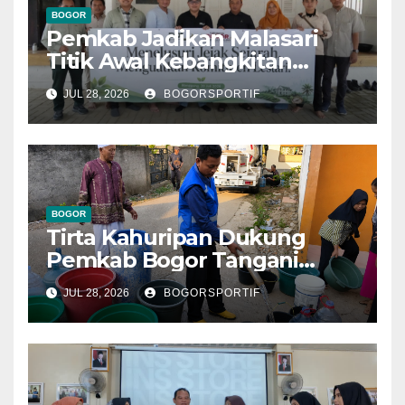
BOGOR
Pemkab Jadikan Malasari
Titik Awal Kebangkitan
Bogor, PPLI Perkuat
JUL 28, 2026
BOGORSPORTIF
Komitmen Lestarikan Alam
dan Warisan Sejarah
BOGOR
Tirta Kahuripan Dukung
Pemkab Bogor Tangani
Dampak Kemarau
JUL 28, 2026
BOGORSPORTIF