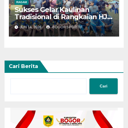
RAGAM
Sukses Gelar Kaulinan
Tradisional di Rangkaian HJB
544
JUN 14, 2026
BOGORSPORTIF
Cari Berita
Cari