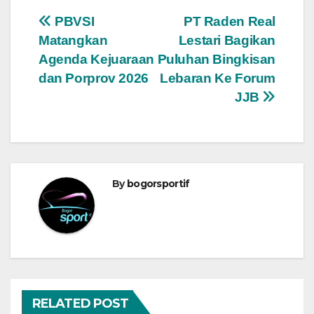
Navigasi
PBVSI
PT Raden Real
Matangkan
Lestari Bagikan
pos
Agenda Kejuaraan
Puluhan Bingkisan
dan Porprov 2026
Lebaran Ke Forum
JJB
By
bogorsportif
RELATED POST