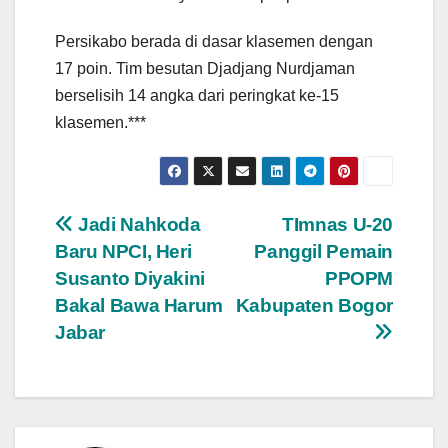
Persikabo berada di dasar klasemen dengan
17 poin. Tim besutan Djadjang Nurdjaman
berselisih 14 angka dari peringkat ke-15
klasemen.***
Navigasi
Jadi Nahkoda
TImnas U-20
Baru NPCI, Heri
Panggil Pemain
pos
Susanto Diyakini
PPOPM
Bakal Bawa Harum
Kabupaten Bogor
Jabar