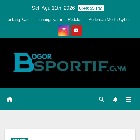
Skip
Sel. Agu 11th, 2026
8:46:56 PM
to
Tentang Kami
Hubungi Kami
Redaksi
Pedoman Media Cyber
content