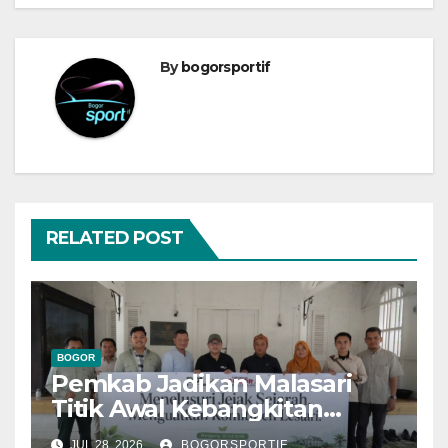
By
bogorsportif
RELATED POST
BOGOR
Pemkab Jadikan Malasari
Titik Awal Kebangkitan
Bogor, PPLI Perkuat
JUL 28, 2026
BOGORSPORTIF