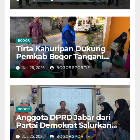
Komitmen Lestarikan Alam
dan Warisan Sejarah
BOGOR
Tirta Kahuripan Dukung
Pemkab Bogor Tangani
Dampak Kemarau
JUL 28, 2026
BOGORSPORTIF
BOGOR
Anggota DPRD Jabar dari
Partai Demokrat Salurkan
Bantuan Perlengkapan
JUL 25, 2026
BOGORSPORTIF