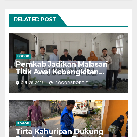
RELATED POST
BOGOR
Pemkab Jadikan Malasari
Titik Awal Kebangkitan
Bogor, PPLI Perkuat
JUL 28, 2026
BOGORSPORTIF
Komitmen Lestarikan Alam
dan Warisan Sejarah
BOGOR
Tirta Kahuripan Dukung