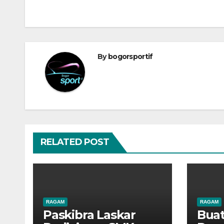
pos
By
bogorsportif
RELATED POST
RAGAM
RAGAM
Paskibra Laskar
Bua