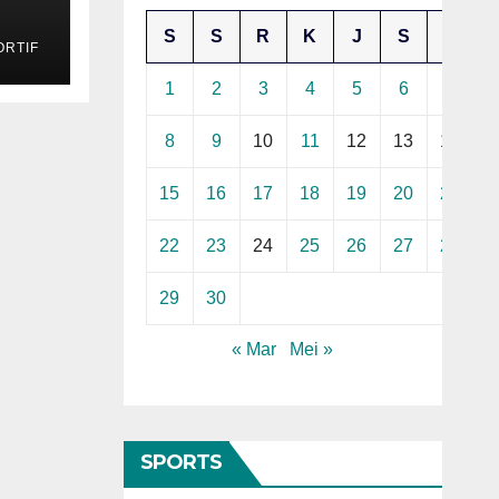
S
S
R
K
J
S
M
RTIF
544
1
2
3
4
5
6
7
8
9
10
11
12
13
14
15
16
17
18
19
20
21
22
23
24
25
26
27
28
29
30
« Mar
Mei »
SPORTS