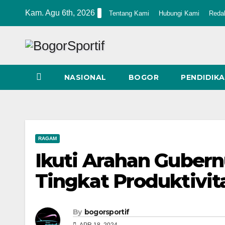
Skip
Kam. Agu 6th, 2026
Tentang Kami
Hubungi Kami
Reda
to
content
NASIONAL
BOGOR
PENDIDIK
RAGAM
Ikuti Arahan Guber
Tingkat Produktivit
By
bogorsportif