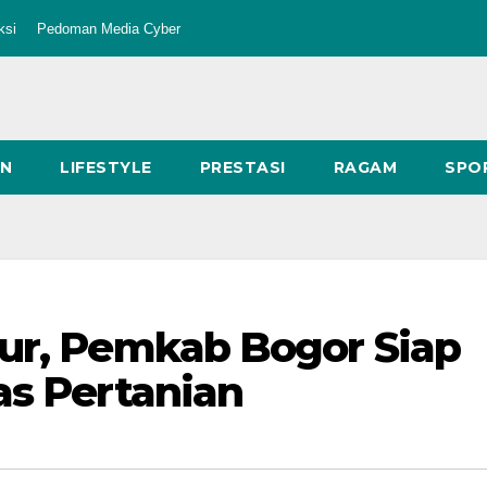
ksi
Pedoman Media Cyber
AN
LIFESTYLE
PRESTASI
RAGAM
SPO
nur, Pemkab Bogor Siap
as Pertanian