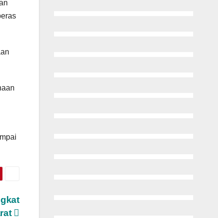
uan
beras
aan
naan
ampai
ngkat
rat