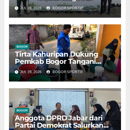
Bogor, PPLI Perkuat
JUL 28, 2026
BOGORSPORTIF
Komitmen Lestarikan Alam
dan Warisan Sejarah
BOGOR
Tirta Kahuripan Dukung
Pemkab Bogor Tangani
Dampak Kemarau
JUL 28, 2026
BOGORSPORTIF
BOGOR
Anggota DPRD Jabar dari
Partai Demokrat Salurkan