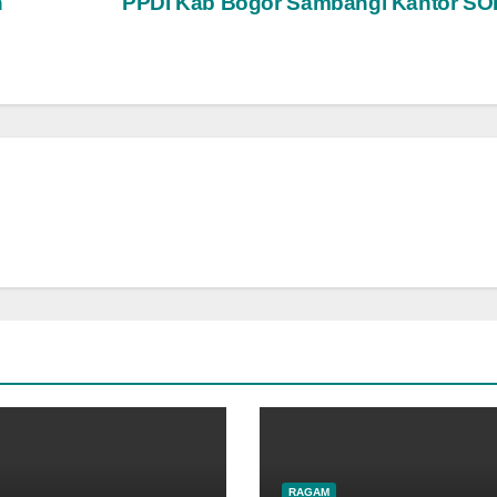
n
PPDI Kab Bogor Sambangi Kantor SO
RAGAM