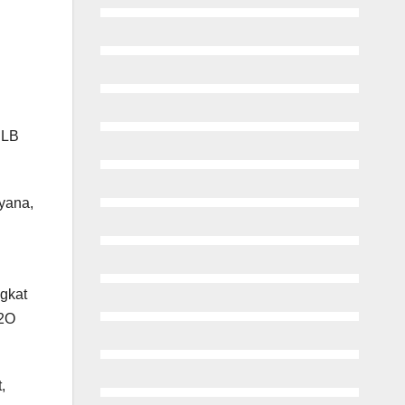
SLB
ryana,
ngkat
 2O
,