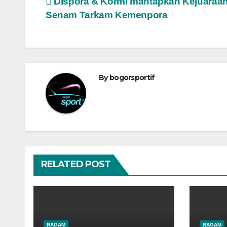
Navigasi
Dispora & Kormi mantapkan Kejuaraa
Senam Tarkam Kemenpora
pos
By
bogorsportif
RELATED POST
RAGAM
RAGAM