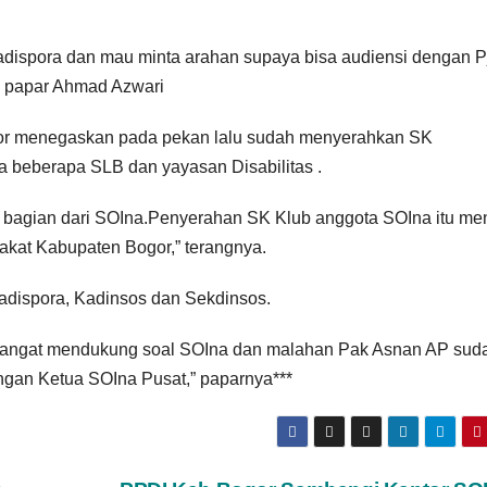
adispora dan mau minta arahan supaya bisa audiensi dengan P
 papar Ahmad Azwari
gor menegaskan pada pekan lalu sudah menyerahkan SK
 beberapa SLB dan yayasan Disabilitas .
i bagian dari SOIna.Penyerahan SK Klub anggota SOIna itu me
rakat Kabupaten Bogor,” terangnya.
adispora, Kadinsos dan Sekdinsos.
 sangat mendukung soal SOIna dan malahan Pak Asnan AP sud
ngan Ketua SOIna Pusat,” paparnya***