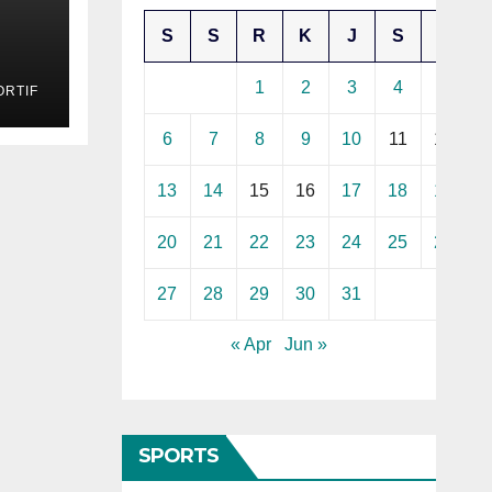
S
S
R
K
J
S
M
1
2
3
4
5
RTIF
544
6
7
8
9
10
11
12
13
14
15
16
17
18
19
20
21
22
23
24
25
26
27
28
29
30
31
« Apr
Jun »
SPORTS