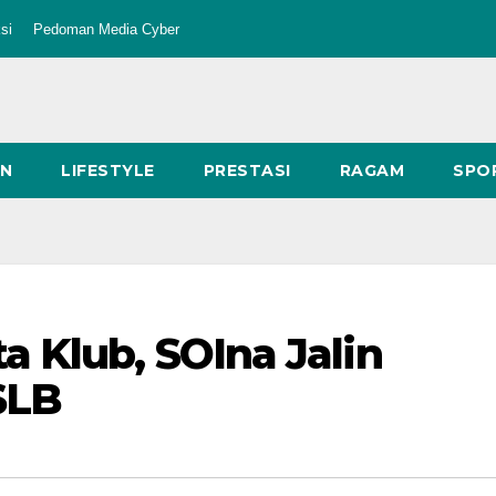
si
Pedoman Media Cyber
AN
LIFESTYLE
PRESTASI
RAGAM
SPO
 Klub, SOIna Jalin
SLB