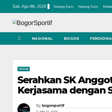
Skip
Sab. Agu 8th, 2026
Tentang Kami
Hubungi Kami
Redak
to
content
NASIONAL
BOGOR
PENDIDIK
RAGAM
Serahkan SK Anggota
Kerjasama dengan 
By
bogorsportif