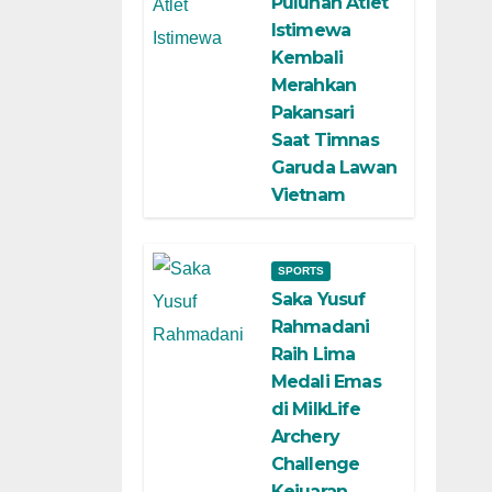
Puluhan Atlet
Istimewa
Kembali
Merahkan
Pakansari
Saat Timnas
Garuda Lawan
Vietnam
SPORTS
Saka Yusuf
Rahmadani
Raih Lima
Medali Emas
di MilkLife
Archery
Challenge
Kejuaran