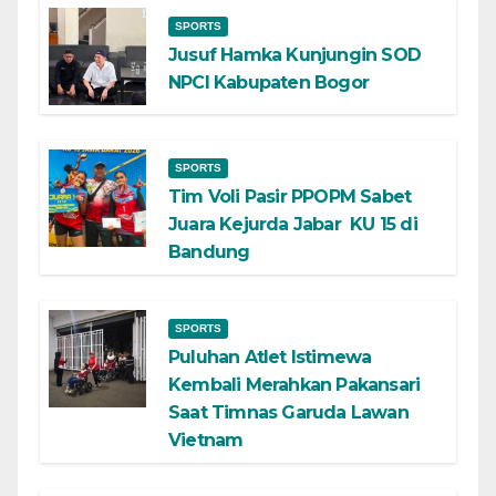
SPORTS
Jusuf Hamka Kunjungin SOD
NPCI Kabupaten Bogor
SPORTS
Tim Voli Pasir PPOPM Sabet
Juara Kejurda Jabar KU 15 di
Bandung
SPORTS
Puluhan Atlet Istimewa
Kembali Merahkan Pakansari
Saat Timnas Garuda Lawan
Vietnam