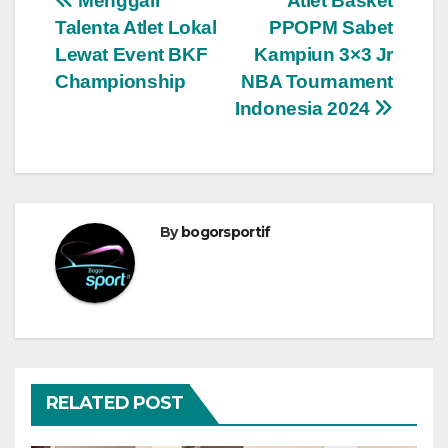
Navigasi
Menggali
Atlet Basket
Talenta Atlet Lokal
PPOPM Sabet
pos
Lewat Event BKF
Kampiun 3×3 Jr
Championship
NBA Tournament
Indonesia 2024
By
bogorsportif
RELATED POST