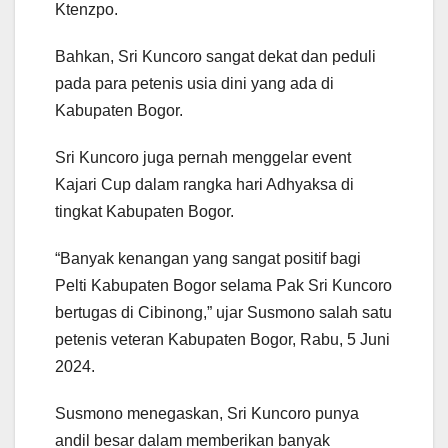
Ktenzpo.
Bahkan, Sri Kuncoro sangat dekat dan peduli
pada para petenis usia dini yang ada di
Kabupaten Bogor.
Sri Kuncoro juga pernah menggelar event
Kajari Cup dalam rangka hari Adhyaksa di
tingkat Kabupaten Bogor.
“Banyak kenangan yang sangat positif bagi
Pelti Kabupaten Bogor selama Pak Sri Kuncoro
bertugas di Cibinong,” ujar Susmono salah satu
petenis veteran Kabupaten Bogor, Rabu, 5 Juni
2024.
Susmono menegaskan, Sri Kuncoro punya
andil besar dalam memberikan banyak