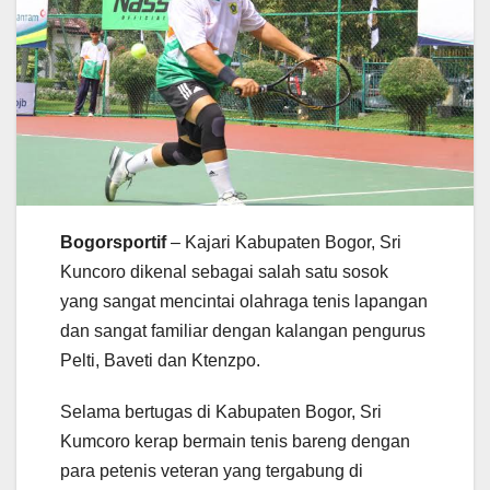
Bogorsportif
– Kajari Kabupaten Bogor, Sri
Kuncoro dikenal sebagai salah satu sosok
yang sangat mencintai olahraga tenis lapangan
dan sangat familiar dengan kalangan pengurus
Pelti, Baveti dan Ktenzpo.
Selama bertugas di Kabupaten Bogor, Sri
Kumcoro kerap bermain tenis bareng dengan
para petenis veteran yang tergabung di