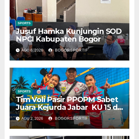
SPORTS
Jusuf Hamka Kunjungin SOD
NPCI Kabupaten Bogor
AGU 6, 2026
BOGORSPORTIF
SPORTS
Tim Voli Pasir PPOPM Sabet
Juara Kejurda Jabar KU 15 di
Bandung
AGU 2, 2026
BOGORSPORTIF