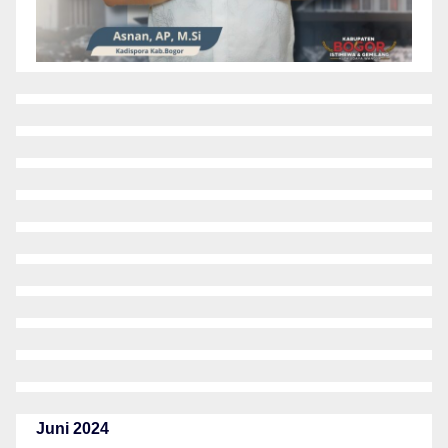
Juni 2024