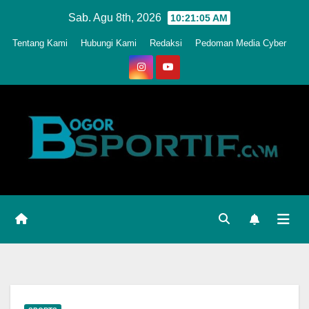
Skip
Sab. Agu 8th, 2026
10:21:07 AM
to
Tentang Kami
Hubungi Kami
Redaksi
Pedoman Media Cyber
content