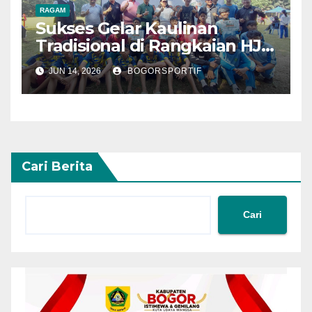
RAGAM
Sukses Gelar Kaulinan
Tradisional di Rangkaian HJB
544
JUN 14, 2026
BOGORSPORTIF
Cari Berita
Cari