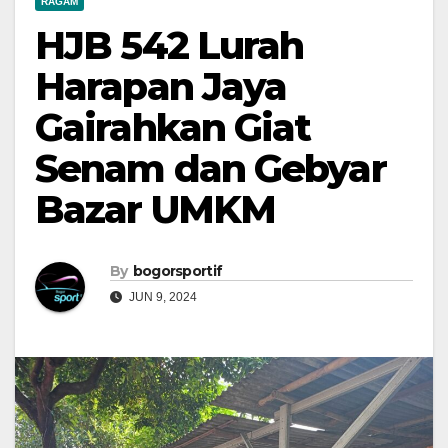
RAGAM
HJB 542 Lurah
Harapan Jaya
Gairahkan Giat
Senam dan Gebyar
Bazar UMKM
By
bogorsportif
JUN 9, 2024