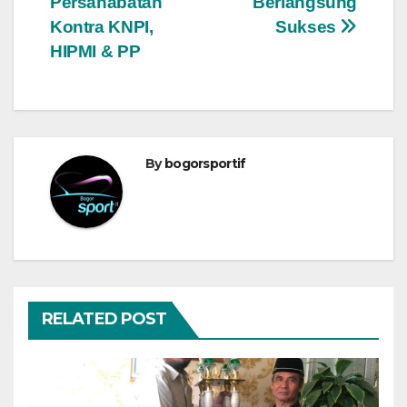
Persahabatan
Berlangsung
Kontra KNPI,
Sukses
HIPMI & PP
By
bogorsportif
RELATED POST