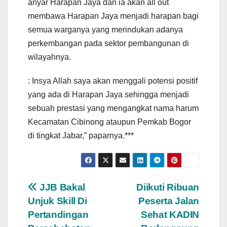
anyar Harapan Jaya dan ia akan all out
membawa Harapan Jaya menjadi harapan bagi
semua warganya yang merindukan adanya
perkembangan pada sektor pembangunan di
wilayahnya.
: Insya Allah saya akan menggali potensi positif
yang ada di Harapan Jaya sehingga menjadi
sebuah prestasi yang mengangkat nama harum
Kecamatan Cibinong ataupun Pemkab Bogor
di tingkat Jabar,” paparnya.***
Navigasi
JJB Bakal
Diikuti Ribuan
Unjuk Skill Di
Peserta Jalan
pos
Pertandingan
Sehat KADIN