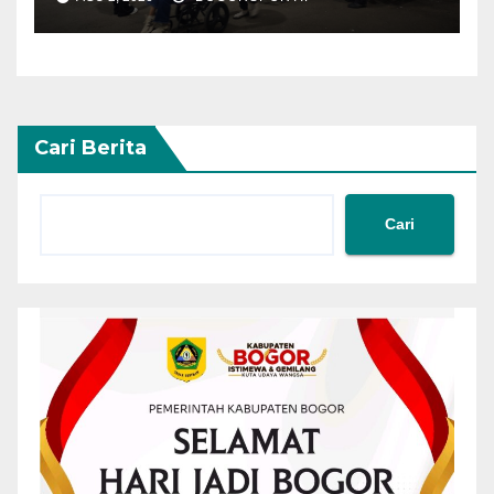
Vietnam
Cari Berita
Cari