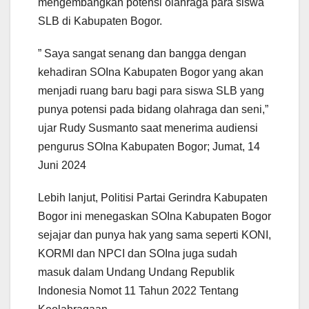
mengembangkan potensi olahraga para siswa
SLB di Kabupaten Bogor.
” Saya sangat senang dan bangga dengan
kehadiran SOIna Kabupaten Bogor yang akan
menjadi ruang baru bagi para siswa SLB yang
punya potensi pada bidang olahraga dan seni,”
ujar Rudy Susmanto saat menerima audiensi
pengurus SOIna Kabupaten Bogor; Jumat, 14
Juni 2024
Lebih lanjut, Politisi Partai Gerindra Kabupaten
Bogor ini menegaskan SOIna Kabupaten Bogor
sejajar dan punya hak yang sama seperti KONI,
KORMI dan NPCI dan SOIna juga sudah
masuk dalam Undang Undang Republik
Indonesia Nomot 11 Tahun 2022 Tentang