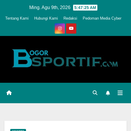
Skip
Ming. Agu 9th, 2026
5:47:28 AM
to
Tentang Kami
Hubungi Kami
Redaksi
Pedoman Media Cyber
content