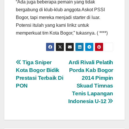
“Ada juga beberapa pemain yang tidak
bergabung di klub-klub anggota Askot PSSI
Bogor, tapi mereka menjadi starter di luar.
Potensi itulah yang kami lirikz untuk
memperkuat tim Kota Bogor,” tukasnya. ( ****)
Navigasi
Tiga Sniper
Ardi Rivali Pelatih
Kota Bogor Bidik
Porda Kab Bogor
pos
Prestasi Terbaik Di
2014 Pimpin
PON
Skuad Timnas
Tenis Lapangan
Indonesia U-12