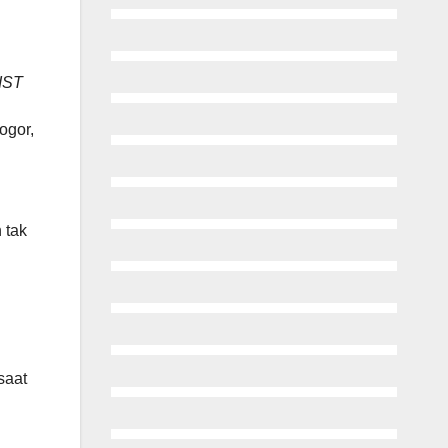
IST
ogor,
 tak
saat