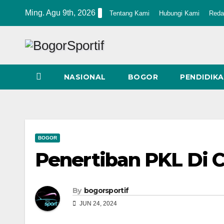
Skip
Ming. Agu 9th, 2026
Tentang Kami
Hubungi Kami
Reda
to
content
NASIONAL
BOGOR
PENDIDIK
BOGOR
Penertiban PKL Di 
By
bogorsportif
JUN 24, 2024