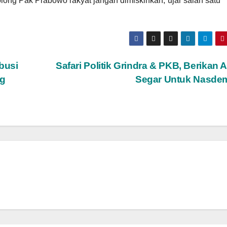
long Pak Prabowo rakyat jangan dimiskinkan,”ujar salah satu
busi
Safari Politik Grindra & PKB, Berikan 
g
Segar Untuk Nasde