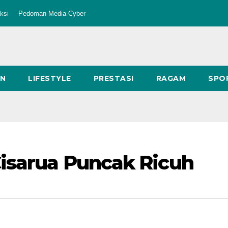
ksi
Pedoman Media Cyber
AN
LIFESTYLE
PRESTASI
RAGAM
SPO
Cisarua Puncak Ricuh