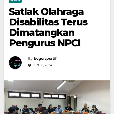
BOGOR
Satlak Olahraga
Disabilitas Terus
Dimatangkan
Pengurus NPCI
By
bogorsportif
JUN 30, 2024