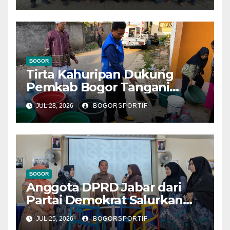
dan Warisan Sejarah
BOGOR
Tirta Kahuripan Dukung
Pemkab Bogor Tangani
Dampak Kemarau
JUL 28, 2026
BOGORSPORTIF
BOGOR
Anggota DPRD Jabar dari
Partai Demokrat Salurkan
Bantuan Perlengkapan
JUL 25, 2026
BOGORSPORTIF
Taman Kanak Kanak