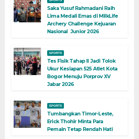
SPORTS
Saka Yusuf Rahmadani Raih
Lima Medali Emas di MilkLife
Archery Challenge Kejuaran
Nasional Junior 2026
SPORTS
Tes Fisik Tahap II Jadi Tolok
Ukur Kesiapan 525 Atlet Kota
Bogor Menuju Porprov XV
Jabar 2026
SPORTS
Tumbangkan Timor-Leste,
Erick Thohir Minta Para
Pemain Tetap Rendah Hati