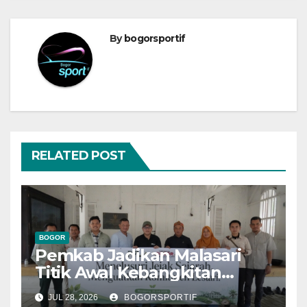
By
bogorsportif
RELATED POST
BOGOR
Pemkab Jadikan Malasari
Titik Awal Kebangkitan
Bogor, PPLI Perkuat
JUL 28, 2026
BOGORSPORTIF
Komitmen Lestarikan Alam