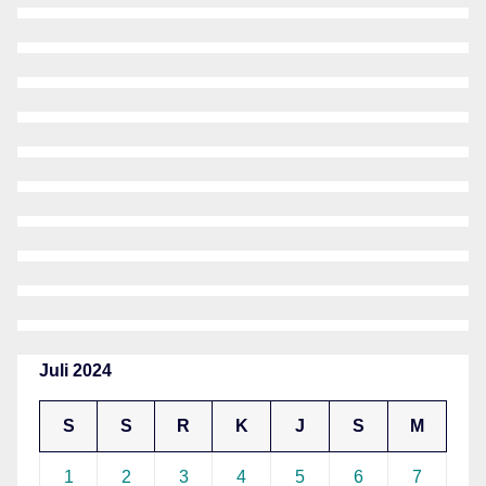
Juli 2024
S
S
R
K
J
S
M
1
2
3
4
5
6
7