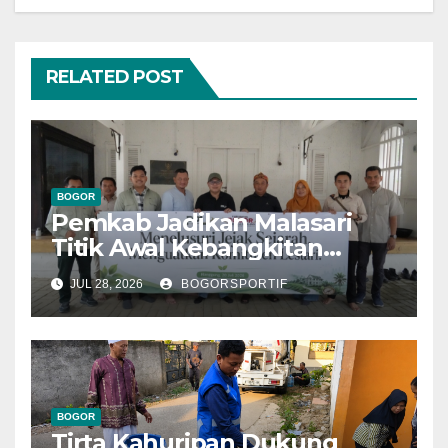
RELATED POST
BOGOR
Pemkab Jadikan Malasari
Titik Awal Kebangkitan
Bogor, PPLI Perkuat
JUL 28, 2026
BOGORSPORTIF
Komitmen Lestarikan Alam
dan Warisan Sejarah
BOGOR
Tirta Kahuripan Dukung