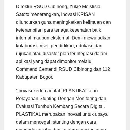
Direktur RSUD Cibinong, Yukie Meistisia
Satoto menerangkan, inovasi KRISAN
diluncurkan guna meningkatkan keilmuan dan
keterampilan para tenaga kesehatan baik
internal maupun eksternal. Demi mewujudkan
kolaborasi, riset, pendidikan, edukasi, dan
rujukan atau disaster plan terintegrasi dalam
aplikasi yang dapat dimonitor melalui
Command Center di RSUD Cibinong dan 112
Kabupaten Bogor.
“Inovasi kedua adalah PLASTIKAL atau
Pelayanan Stunting Dengan Monitoring dan
Evaluasi Tumbuh Kembang Secara Digital.
PLASTIKAL merupakan inovasi untuk upaya
dalam mencegah stunting dengan cara
mengedukasi ibu dan keluarga pasien yang